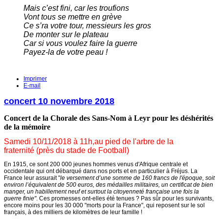
Mais c’est fini, car les troufions
Vont tous se mettre en grève
Ce s’ra votre tour, messieurs les gros
De monter sur le plateau
Car si vous voulez faire la guerre
Payez-la de votre peau !
Imprimer
E-mail
concert 10 novembre 2018
Concert de la Chorale des Sans-Nom à Leyr pour les déshérités
de la mémoire
Samedi 10/11/2018 à 11h,
au pied de l'arbre de la
fraternité (près du stade de Football)
En 1915, ce sont 200 000 jeunes hommes venus d'Afrique centrale et
occidentale qui ont débarqué dans nos ports et en particulier à Fréjus. La
France leur assurait "
le versement d’une somme de 160 francs de l'époque, soit
environ l’équivalent de 500 euros, des médailles militaires, un certificat de bien
manger, un habillement neuf et surtout la citoyenneté française une fois la
guerre finie"
. Ces promesses ont-elles été tenues ? Pas sûr pour les survivants,
encore moins pour les 30 000 "morts pour la France", qui reposent sur le sol
français, à des milliers de kilomètres de leur famille !