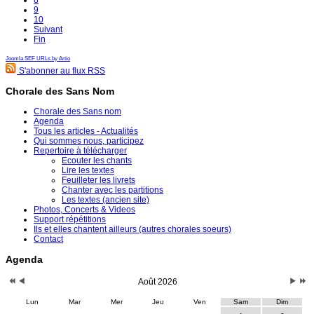
8
9
10
Suivant
Fin
Joomla SEF URLs by Artio
S'abonner au flux RSS
Chorale des Sans Nom
Chorale des Sans nom
Agenda
Tous les articles - Actualités
Qui sommes nous, participez
Repertoire à télécharger
Ecouter les chants
Lire les textes
Feuilleter les livrets
Chanter avec les partitions
Les textes (ancien site)
Photos, Concerts & Videos
Support répétitions
Ils et elles chantent ailleurs (autres chorales soeurs)
Contact
Agenda
Août 2026
Lun
Mar
Mer
Jeu
Ven
Sam
Dim