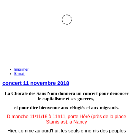
VIVE LA
UN MONDE S
COMMUNE,
FRONTIÈRE
VIVE LA
SOLIDARITÉ 
SOCIALE
LES RÉFUGIÉ.
Imprimer
E-mail
18 MARS 2017
concert 11 novembre 2018
La Chorale des Sans Nom donnera un concert
pour dénoncer
Lire la suite
le capitalisme et ses guerres,
et pour dire bienvenue aux réfugiés et aux migrants.
Lire la suite
Dimanche 11/11/18 à 11h11,
porte Héré (près de la place
Stanislas), à Nancy
Hier, comme aujourd'hui, les seuls ennemis des peuples