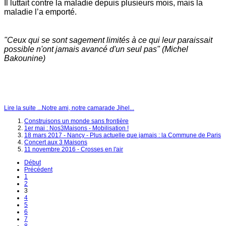
Il luttait contre la maladie depuis plusieurs mois, mais la
maladie l’a emporté.
"Ceux qui se sont sagement limités à ce qui leur paraissait
possible n'ont jamais avancé d'un seul pas" (Michel
Bakounine)
Lire la suite ...Notre ami, notre camarade Jihel...
Construisons un monde sans frontière
1er mai : Nos3Maisons - Mobilisation !
18 mars 2017 - Nancy - Plus actuelle que jamais : la Commune de Paris
Concert aux 3 Maisons
11 novembre 2016 - Crosses en l'air
Début
Précédent
1
2
3
4
5
6
7