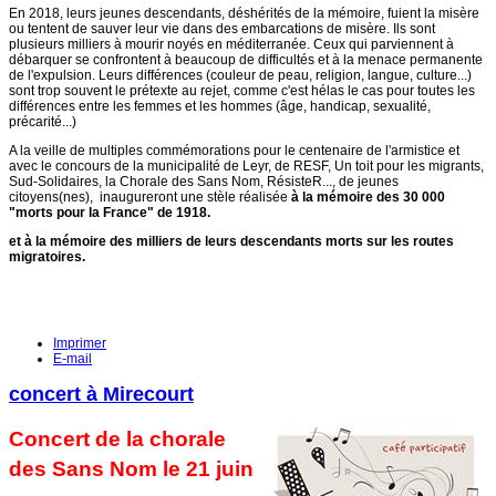
En 2018, leurs jeunes descendants, déshérités de la mémoire, fuient la misère
ou tentent de sauver leur vie dans des embarcations de misère. Ils sont
plusieurs milliers à mourir noyés en méditerranée. Ceux qui parviennent à
débarquer se confrontent à beaucoup de difficultés et à la menace permanente
de l'expulsion. Leurs différences (couleur de peau, religion, langue, culture...)
sont trop souvent le prétexte au rejet, comme c'est hélas le cas pour toutes les
différences entre les femmes et les hommes (âge, handicap, sexualité,
précarité...)
A la veille de multiples commémorations pour le centenaire de l'armistice et
avec le concours de la municipalité de Leyr, de RESF, Un toit pour les migrants,
Sud-Solidaires, la Chorale des Sans Nom, RésisteR..., de jeunes
citoyens(nes),
inaugureront une stèle réalisée
à la mémoire des 30 000
"morts pour la France" de 1918.
et à la mémoire des milliers de leurs descendants morts sur les routes
migratoires.
Imprimer
E-mail
concert à Mirecourt
Concert de la chorale
des Sans Nom le 21 juin