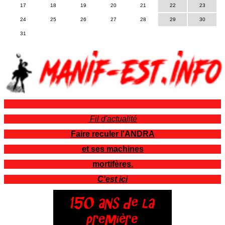
17
18
19
20
21
22
23
24
25
26
27
28
29
30
31
Fil d'actualité
Faire reculer l'ANDRA
et ses machines
mortifères.
C'est ici